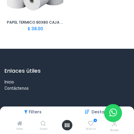
PAPEL TERMICO 80X80 CAJA 50 UNIDADES DCMSA
$
38.00
Enlaces útiles
Inicio
Contáctenos
Filters
Destacado
Sobre nosotros
0
Somos un equipo de personas en Panamá a importar productos
Home
Search
Wishlist
desde China de forma fácil, segura y sin complicaciones.
Account