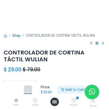
Shop
CONTROLADOR DE CORTINA TÁCTIL WULIAN
CONTROLADOR DE CORTINA
TÁCTIL WULIAN
$
29.00
$
79.00
HONG KONG SMART
Price:
Add to Cart
$
29.00
TORRE EL DORADO+507 6291-3168
0
Home
Search
Wishlist
Account