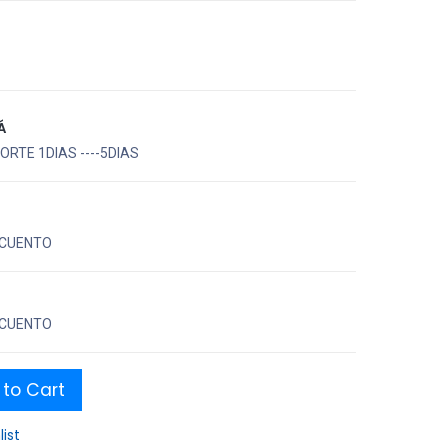
Á
RTE 1DIAS ----5DIAS
CUENTO
CUENTO
to Cart
list