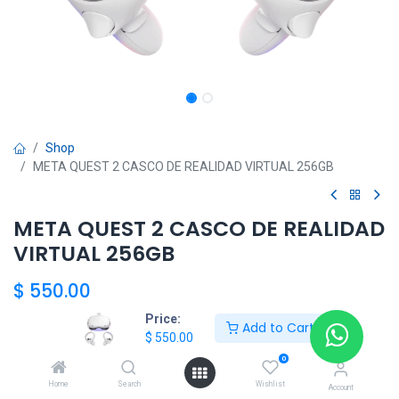
Shop
META QUEST 2 CASCO DE REALIDAD VIRTUAL 256GB
META QUEST 2 CASCO DE REALIDAD
VIRTUAL 256GB
$
550.00
Price:
Add to Cart
$
550.00
Add to Cart
0
Home
Search
Wishlist
添加到收藏夹
Account