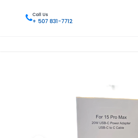
Call Us
+ 507 831-7712
Inicio
Tienda
Contáctenos
Nue