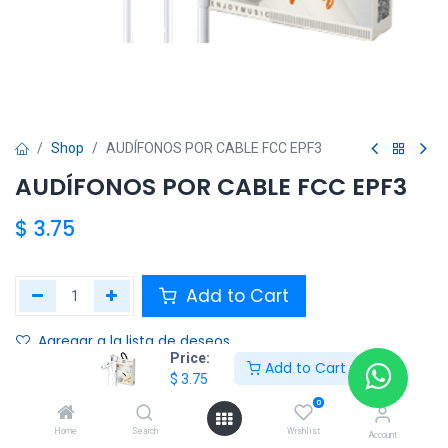
Shop
AUDÍFONOS POR CABLE FCC EPF3
AUDÍFONOS POR CABLE FCC EPF3
$
3.75
Add to Cart
Agregar a la lista de deseos
Price:
Add to Cart
$
3.75
Share :
0
Terms and Conditions :
Home
Search
Wishlist
Account