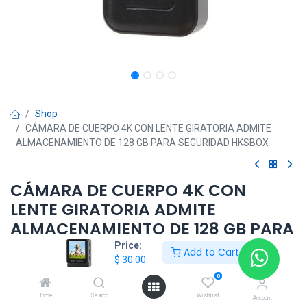
Shop
CÁMARA DE CUERPO 4K CON LENTE GIRATORIA ADMITE
ALMACENAMIENTO DE 128 GB PARA SEGURIDAD HKSBOX
CÁMARA DE CUERPO 4K CON
LENTE GIRATORIA ADMITE
ALMACENAMIENTO DE 128 GB PARA
SEGURIDAD HKSBOX
Price:
Add to Cart
$
30.00
$
30.00
0
Home
Search
Wishlist
Account