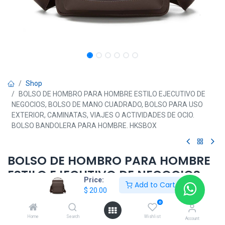
Shop
BOLSO DE HOMBRO PARA HOMBRE ESTILO EJECUTIVO DE
NEGOCIOS, BOLSO DE MANO CUADRADO, BOLSO PARA USO
EXTERIOR, CAMINATAS, VIAJES O ACTIVIDADES DE OCIO.
BOLSO BANDOLERA PARA HOMBRE. HKSBOX
BOLSO DE HOMBRO PARA HOMBRE
ESTILO EJECUTIVO DE NEGOCIOS,
Price:
Add to Cart
BOLSO DE MANO CUADRADO,
$
20.00
BOLSO PARA USO EXTERIOR,
0
CAMINATAS, VIAJES O
Home
Search
Wishlist
Account