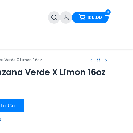
0
$
0.00
na Verde X Limon 16oz
nzana Verde X Limon 16oz
to Cart
s