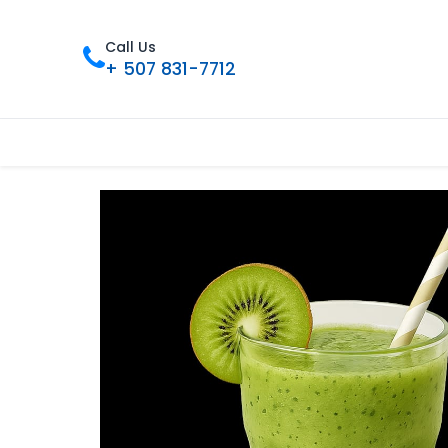
Call Us
+ 507 831-7712
Inicio
Tienda
Contáctenos
Nue