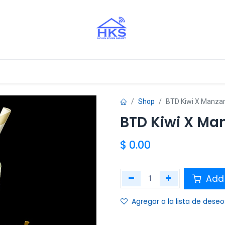
stros Aliados
Shop
BTD Kiwi X Manza
BTD Kiwi X Ma
$
0.00
Add 
Agregar a la lista de deseo