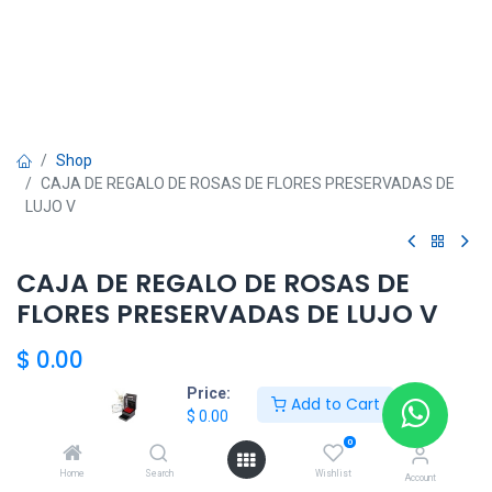
Shop
CAJA DE REGALO DE ROSAS DE FLORES PRESERVADAS DE
LUJO V
CAJA DE REGALO DE ROSAS DE
FLORES PRESERVADAS DE LUJO V
$
0.00
Price:
Add to Cart
$
0.00
Add to Cart
0
Home
Search
Wishlist
Agregar a la lista de deseos
Account