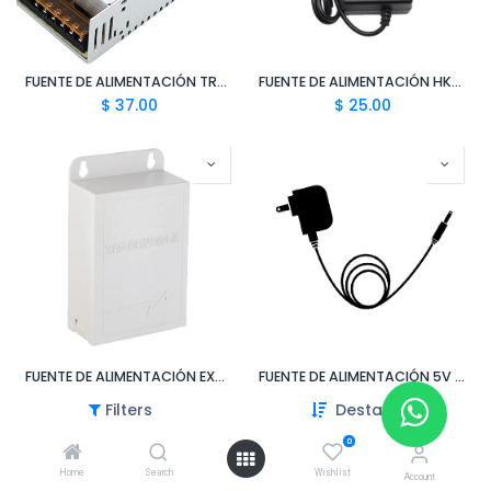
FUENTE DE ALIMENTACIÓN TREN ROHS 12V 33A S-400W-12-L
FUENTE DE ALIMENTACIÓN HKS 12V 6A 1260
$
37.00
$
25.00
FUENTE DE ALIMENTACIÓN EXTERIOR 12V 3A YKJ-A11
FUENTE DE ALIMENTACIÓN 5V 0.8A
$
8.00
$
6.00
Filters
Destacado
0
Home
Search
Wishlist
Account