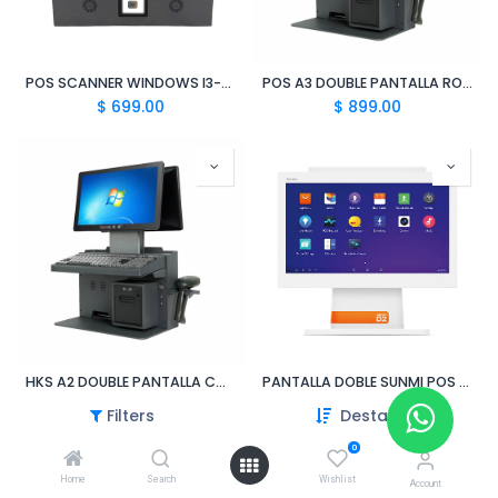
POS SCANNER WINDOWS I3-TH 4GB 210GB 10"
POS A3 DOUBLE PANTALLA ROTATIVA CON TECLADO 8/256GB I5-5TH
$
699.00
$
899.00
HKS A2 DOUBLE PANTALLA CON TECLADO 8/256GB I5-6TH
PANTALLA DOBLE SUNMI POS D2 PLAYSTORE
$
799.00
$
399.00
Filters
Destacado
0
Home
Search
Wishlist
Account