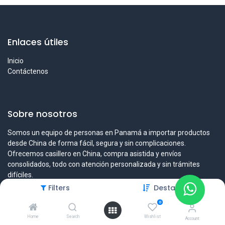
Enlaces útiles
Inicio
Contáctenos
Sobre nosotros
Somos un equipo de personas en Panamá a importar productos
desde China de forma fácil, segura y sin complicaciones.
Ofrecemos casillero en China, compra asistida y envíos
consolidados, todo con atención personalizada y sin trámites
difíciles.
Filters
Destacado
0
Contáctenos
Home
Search
Wishlist
Account