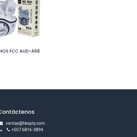
NOS FCC AUD-A68
Add to Cart
Contáctenos
ventas@hkspty.com
+507 6816-3894