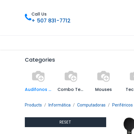
Call Us
+ 507 831-7712
Inicio
Tienda
Contáctenos
Nue
Categories
Audifonos y Microfonos
Combo Teclado y Mouse
Mouses
Tec
Products
Informática
Computadoras
Periféricos
RESET