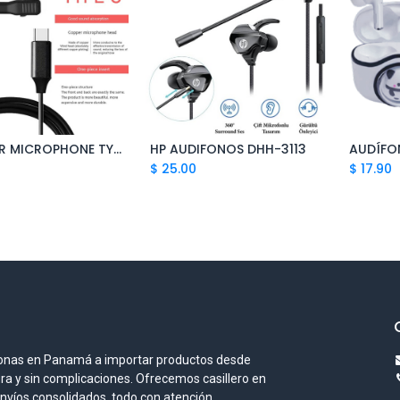
LAVALIER MICROPHONE TYPE C JH-042
HP AUDIFONOS DHH-3113
AUDÍFO
Add to Cart
Add to Cart
$
25.00
$
17.90
onas en Panamá a importar productos desde
ura y sin complicaciones. Ofrecemos casillero en
envíos consolidados, todo con atención