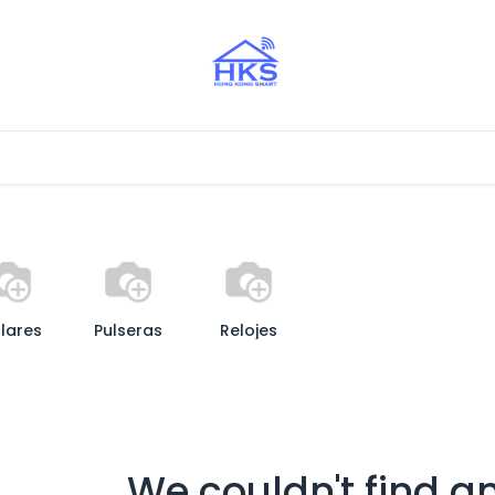
stros Aliados
lares
Pulseras
Relojes
We couldn't find a