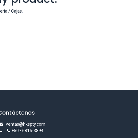
ería / Cajas
.
Contáctenos
ventas@hkspty.com
+507 6816-3894