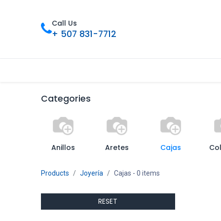
Call Us
+ 507 831-7712
Inicio
Tienda
Contáctenos
Nue
Categories
Anillos
Aretes
Cajas
Col
Products
Joyería
Cajas
- 0 items
RESET