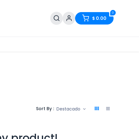
0
$
0.00
Sort By :
Destacado
ny product!