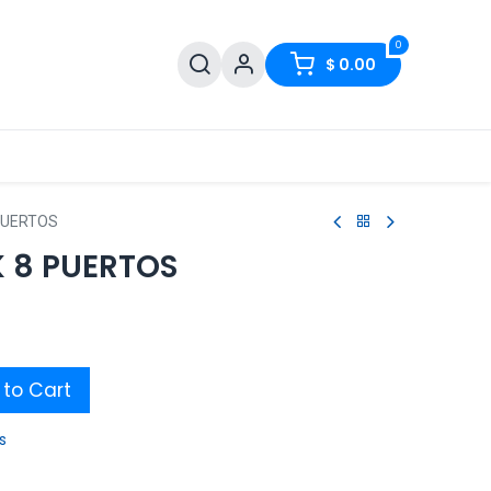
0
$
0.00
 PUERTOS
K 8 PUERTOS
to Cart
s