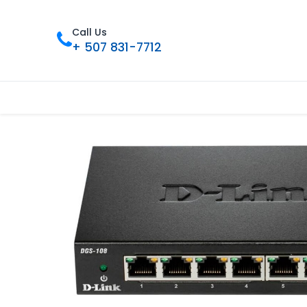
Call Us
+ 507 831-7712
Inicio
Tienda
Contáctenos
Nue