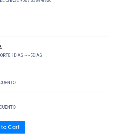
EL CHASE +507 6389-8866
Á
RTE 1DIAS ----5DIAS
CUENTO
CUENTO
to Cart