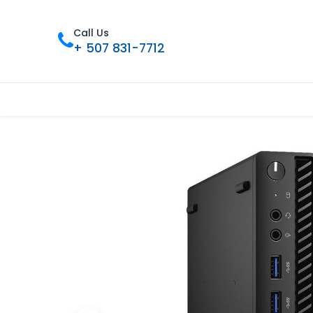
Call Us
+ 507 831-7712
Inicio
Tienda
Contáctenos
Nue