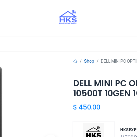
stros Aliados
Shop
DELL MINI PC OPT
DELL MINI PC O
10500T 10GEN 
$
450.00
HKSEXP