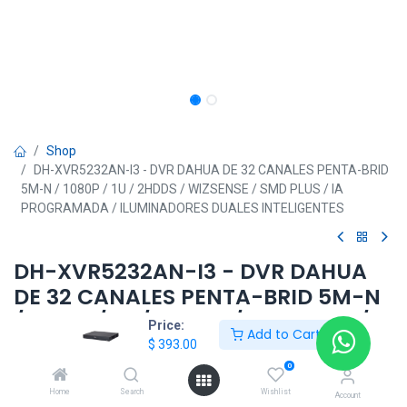
Shop
DH-XVR5232AN-I3 - DVR DAHUA DE 32 CANALES PENTA-BRID
5M-N / 1080P / 1U / 2HDDS / WIZSENSE / SMD PLUS / IA
PROGRAMADA / ILUMINADORES DUALES INTELIGENTES
DH-XVR5232AN-I3 - DVR DAHUA
DE 32 CANALES PENTA-BRID 5M-N
/ 1080P / 1U / 2HDDS / WIZSENSE /
Price:
Add to Cart
SMD PLUS / IA PROGRAMADA /
$
393.00
ILUMINADORES DUALES
0
INTELIGENTES
Home
Search
Wishlist
Account