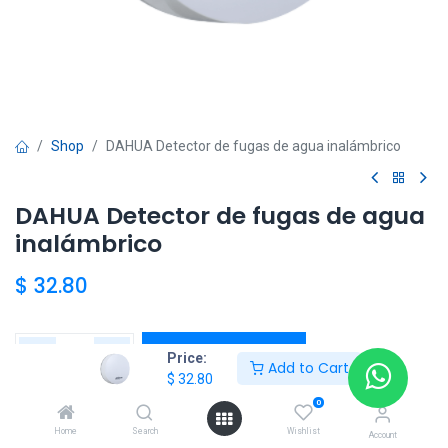
Shop
DAHUA Detector de fugas de agua inalámbrico
DAHUA Detector de fugas de agua
inalámbrico
$
32.80
Add to Cart
Price:
Add to Cart
$
32.80
Agregar a la lista de deseos
0
Home
Search
Wishlist
Account