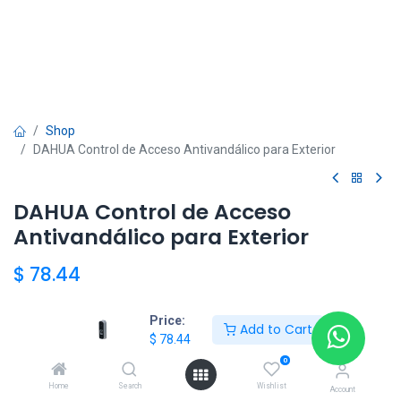
Shop
DAHUA Control de Acceso Antivandálico para Exterior
DAHUA Control de Acceso
Antivandálico para Exterior
$
78.44
Price:
Add to Cart
Add to Cart
$
78.44
0
Agregar a la lista de deseos
Home
Search
Wishlist
Account