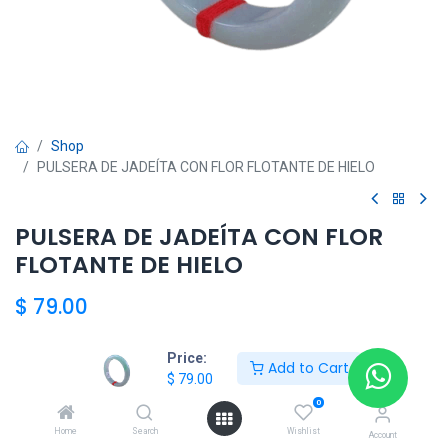
Shop
PULSERA DE JADEÍTA CON FLOR FLOTANTE DE HIELO
PULSERA DE JADEÍTA CON FLOR
FLOTANTE DE HIELO
$
79.00
Price:
Add to Cart
Add to Cart
$
79.00
0
Agregar a la lista de deseos
Home
Search
Wishlist
Account