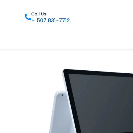
Call Us
+ 507 831-7712
Inicio
Tienda
Contáctenos
Nue