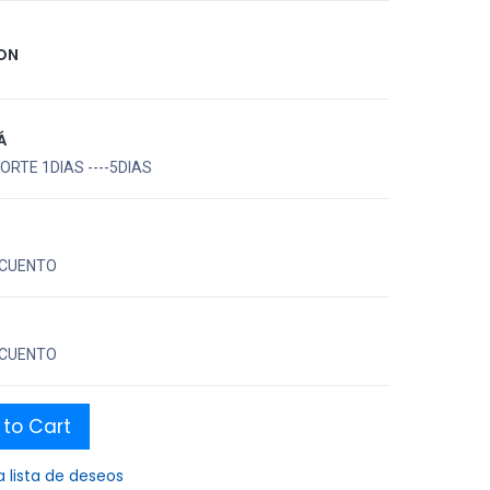
ION
Á
RTE 1DIAS ----5DIAS
CUENTO
CUENTO
to Cart
a lista de deseos