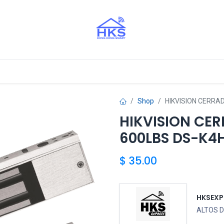
stros Aliados
Shop
HIKVISION CERRA
HIKVISION CE
600LBS DS-K4
$
35.00
HKSEXP
ALTOS D