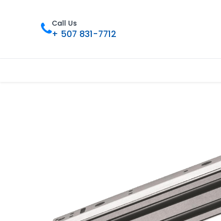
Call Us
+ 507 831-7712
Inicio
Tienda
Contáctenos
Nue