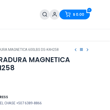
0
$
0.00
DURA MAGNETICA 600LBS DS-K4H258
RRADURA MAGNETICA
H258
RESS
EL CHASE +507 6389-8866