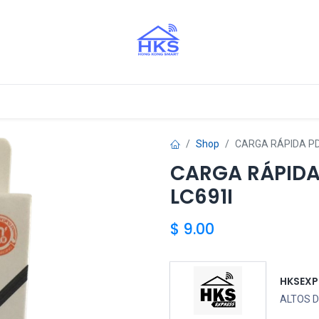
stros Aliados
Shop
CARGA RÁPIDA PD
CARGA RÁPIDA
LC691I
$
9.00
HKSEXP
ALTOS D