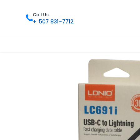
Call Us
+ 507 831-7712
Inicio
Tienda
Contáctenos
Nue