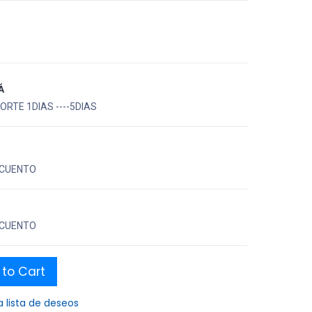
Á
RTE 1DIAS ----5DIAS
CUENTO
CUENTO
to Cart
a lista de deseos