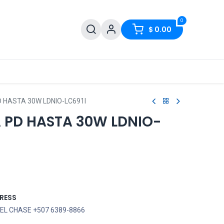
0
$
0.00
 HASTA 30W LDNIO-LC691I
 PD HASTA 30W LDNIO-
RESS
EL CHASE +507 6389-8866