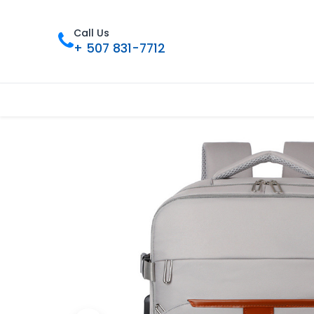
Call Us
+ 507 831-7712
Inicio
Tienda
Contáctenos
Nue