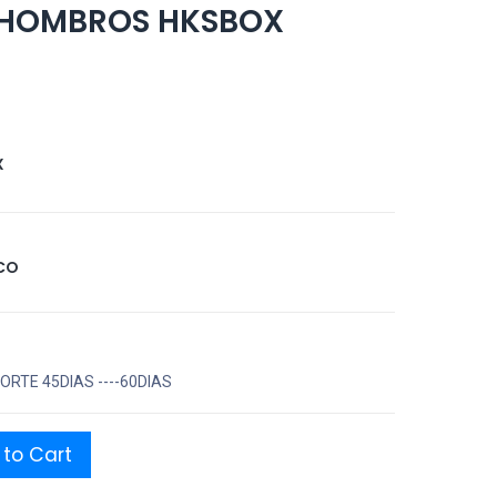
 HOMBROS HKSBOX
X
CO
RTE 45DIAS ----60DIAS
to Cart