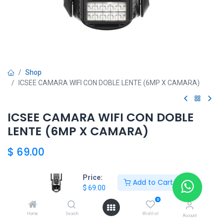
Shop
ICSEE CAMARA WIFI CON DOBLE LENTE (6MP X CAMARA)
ICSEE CAMARA WIFI CON DOBLE
LENTE (6MP X CAMARA)
$
69.00
Price:
Add to Cart
Add to Cart
$
69.00
0
Agregar a la lista de deseos
Home
Search
Wishlist
Account