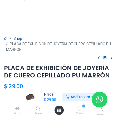
Shop
PLACA DE EXHIBICIÓN DE JOYERÍA DE CUERO CEPILLADO PU
MARRÓN
PLACA DE EXHIBICIÓN DE JOYERÍA
DE CUERO CEPILLADO PU MARRÓN
$
29.00
Price:
Add to Cart
$
29.00
Add to Cart
0
Home
Search
Wishlist
Agregar a la lista de deseos
Account