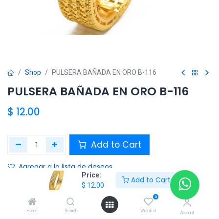
Shop
PULSERA BAÑADA EN ORO B-116
PULSERA BAÑADA EN ORO B-116
$
12.00
Add to Cart
Agregar a la lista de deseos
Price:
Add to Cart
$
12.00
Share :
0
Terms and Conditions :
Home
Search
Wishlist
Account