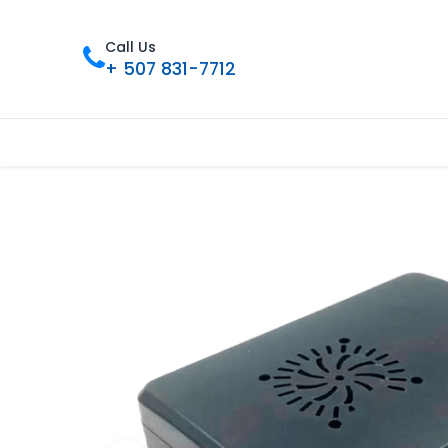
Call Us
+ 507 831-7712
Inicio
Tienda
Contáctenos
Nue