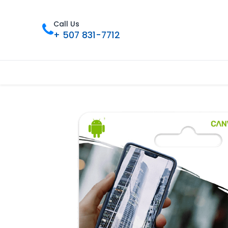
Call Us
+ 507 831-7712
Inicio
Tienda
Contáctenos
Nue