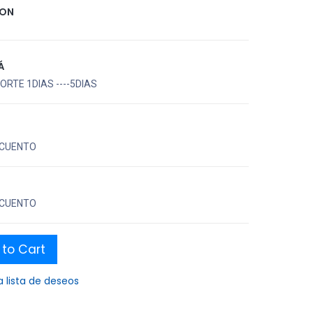
TON
Á
RTE 1DIAS ----5DIAS
CUENTO
CUENTO
to Cart
a lista de deseos