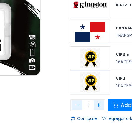
KINGS
PANAM
TRANSPO
VIP3.5
16%DES
VIP3
10%DES
Add 
Compare
Agregar a l