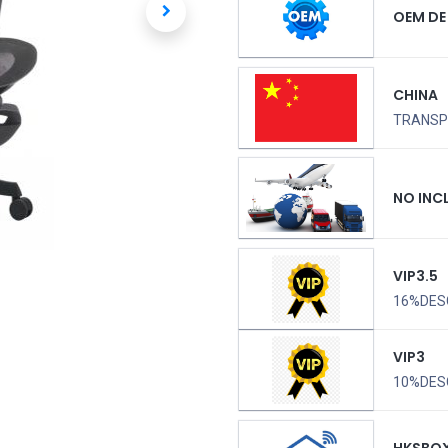
OEM DE
CHINA
TRANSPO
NO INC
VIP3.5
16%DES
VIP3
10%DES
HKSBO