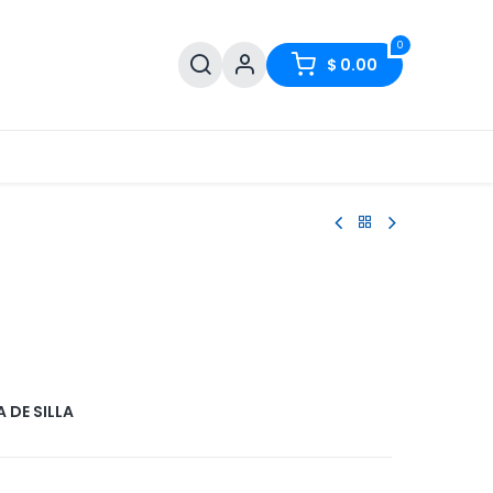
0
$
0.00
 DE SILLA