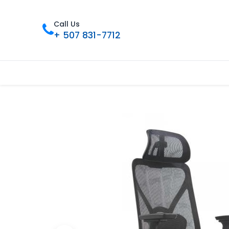
Call Us
+ 507 831-7712
Inicio
Tienda
Contáctenos
Nue