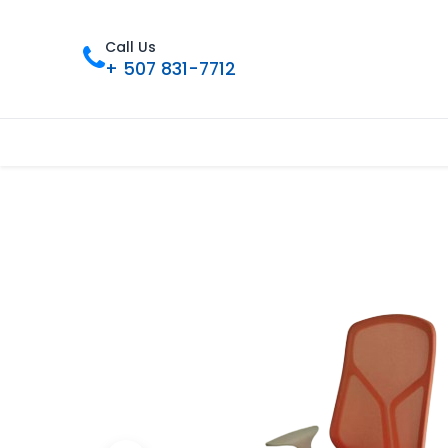
Call Us
+ 507 831-7712
Inicio
Tienda
Contáctenos
Nue