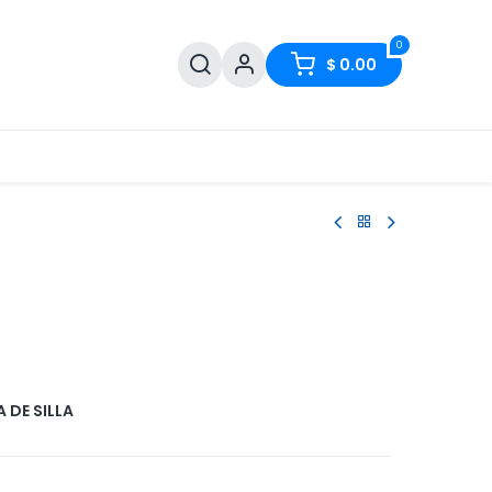
0
$
0.00
 DE SILLA