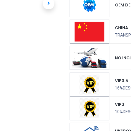
OEM DE
CHINA
TRANSPO
NO INC
VIP3.5
16%DES
VIP3
10%DES
HKSBO