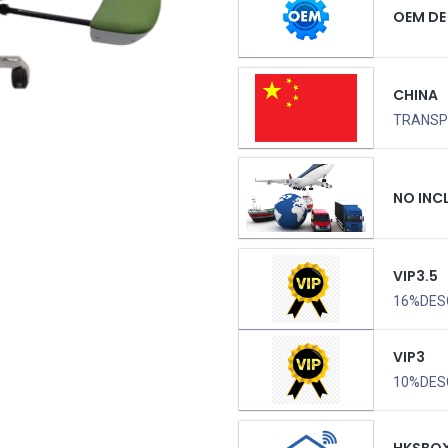
OEM DE
CHINA
TRANSPO
NO INC
VIP3.5
16%DES
VIP3
10%DES
HKSBO