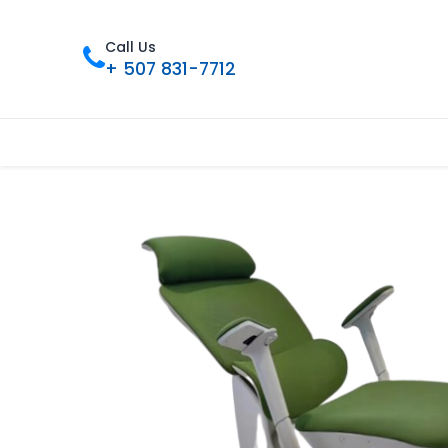
Call Us
+ 507 831-7712
Inicio
Tienda
Contáctenos
Nue