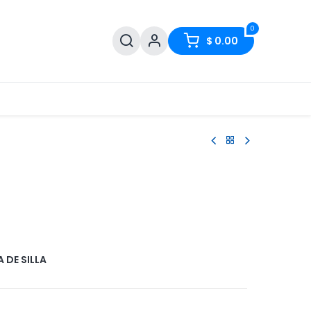
0
$
0.00
 DE SILLA