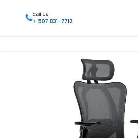
Call Us
+ 507 831-7712
Inicio
Tienda
Contáctenos
Nue