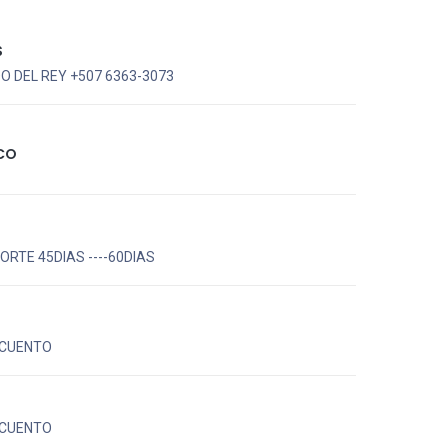
S
 DEL REY +507 6363-3073
CO
RTE 45DIAS ----60DIAS
CUENTO
CUENTO