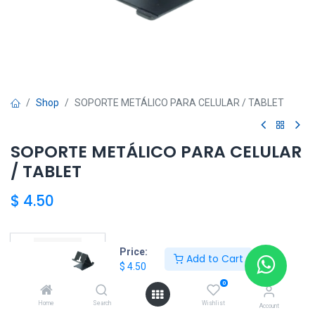
Shop
SOPORTE METÁLICO PARA CELULAR / TABLET
SOPORTE METÁLICO PARA CELULAR
/ TABLET
$
4.50
HKSEXPRESS
Price:
Add to Cart
$
4.50
ALTOS DEL CHASE +507 6389-8866
0
Home
Search
Wishlist
Account