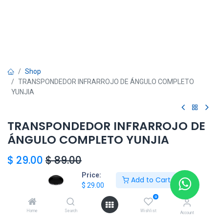
Shop
TRANSPONDEDOR INFRARROJO DE ÁNGULO COMPLETO
YUNJIA
TRANSPONDEDOR INFRARROJO DE
ÁNGULO COMPLETO YUNJIA
$
29.00
$
89.00
Price:
Add to Cart
$
29.00
HONG KONG SMART
0
TORRE EL DORADO+507 6291-3168
Home
Search
Wishlist
Account