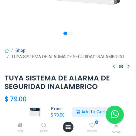
Shop
TUYA SISTEMA DE ALARMA DE SEGURIDAD INALAMBRICO
TUYA SISTEMA DE ALARMA DE
SEGURIDAD INALAMBRICO
$
79.00
Price:
Add to Cart
$
79.00
Add to Cart
0
Home
Search
Wishlist
Agregar a la lista de deseos
Account