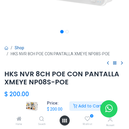
Shop
HKS NVR 8CH POE CON PANTALLA XMEYE NP08S-POE
HKS NVR 8CH POE CON PANTALLA
XMEYE NP08S-POE
$
200.00
Price:
Add to Cart
$
200.00
Add to Cart
0
Home
Search
Wishlist
Agregar a la lista de deseos
Account