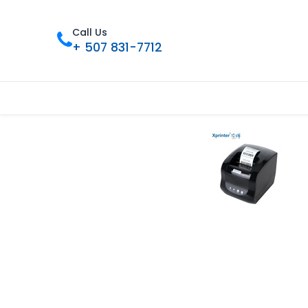
Call Us
+ 507 831-7712
Inicio
Tienda
Contáctenos
Nue