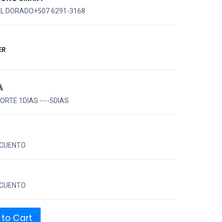
EL DORADO+507 6291-3168
ER
Á
RTE 1DIAS ----5DIAS
CUENTO
CUENTO
to Cart