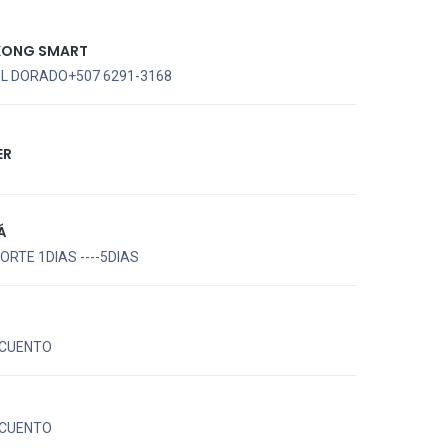
KONG SMART
EL DORADO+507 6291-3168
ER
Á
RTE 1DIAS ----5DIAS
CUENTO
CUENTO