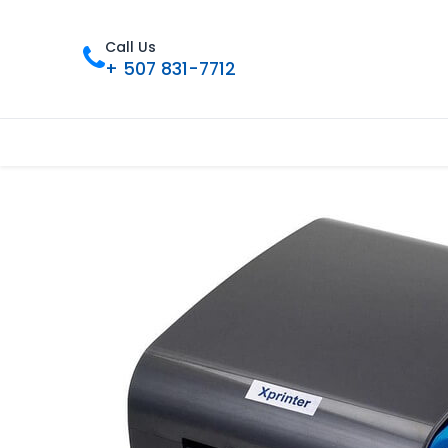
Call Us
+ 507 831-7712
Inicio
Tienda
Contáctenos
Nue