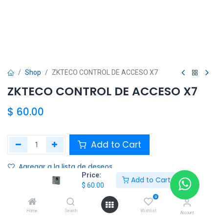
Shop
ZKTECO CONTROL DE ACCESO X7
ZKTECO CONTROL DE ACCESO X7
$
60.00
Add to Cart
Agregar a la lista de deseos
Price:
Add to Cart
$
60.00
Share :
0
Terms and Conditions :
Home
Search
Wishlist
Account