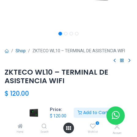
Shop
ZKTECO WL10 – TERMINAL DE ASISTENCIA WIFI
ZKTECO WL10 – TERMINAL DE
ASISTENCIA WIFI
$
120.00
Price:
Add to Cart
HKSEXPRESS
$
120.00
ALTOS DEL CHASE +507 6389-8866
0
Home
Search
Wishlist
Account