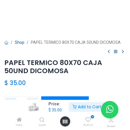
Shop
PAPEL TERMICO 80X70 CAJA 50UND DICOMOSA
PAPEL TERMICO 80X70 CAJA
50UND DICOMOSA
$
35.00
Add to Cart
Price:
Add to Cart
$
35.00
Agregar a la lista de deseos
0
Home
Search
Wishlist
Account