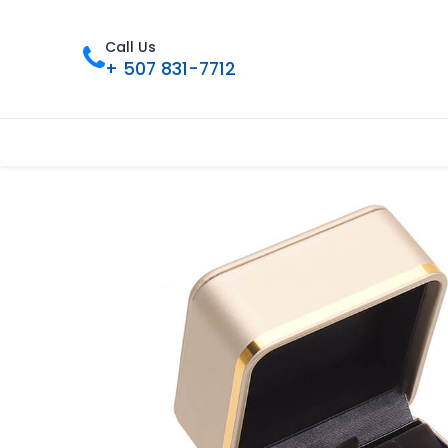
Call Us
+ 507 831-7712
Inicio
Tienda
Contáctenos
Nue