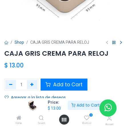
Shop
CAJA GRIS CREMA PARA RELOJ
CAJA GRIS CREMA PARA RELOJ
$
13.00
Add to Cart
Agregar a la lista de deseos
Price:
Add to Cart
$
13.00
Share :
0
Terms and Conditions :
Home
Search
Wishlist
Account