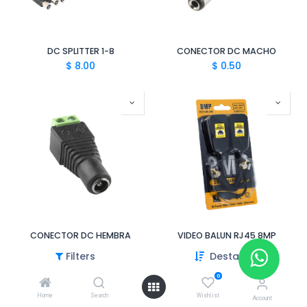
DC SPLITTER 1-8
CONECTOR DC MACHO
$
8.00
$
0.50
CONECTOR DC HEMBRA
VIDEO BALUN RJ45 8MP
$
0.50
$
8.99
Filters
Destacado
0
Home
Search
Wishlist
Account