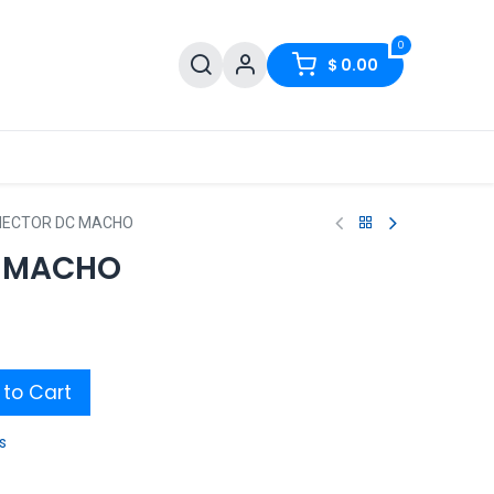
0
$
0.00
ECTOR DC MACHO
 MACHO
to Cart
s