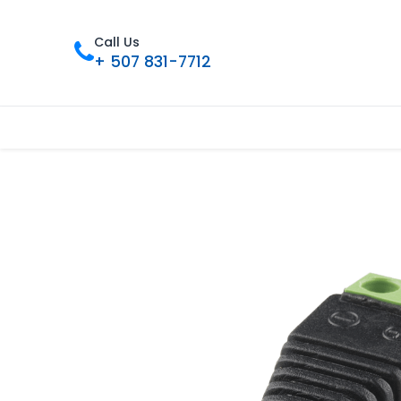
Call Us
+ 507 831-7712
Inicio
Tienda
Contáctenos
Nue