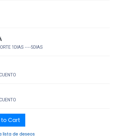
Á
RTE 1DIAS ----5DIAS
CUENTO
CUENTO
to Cart
a lista de deseos