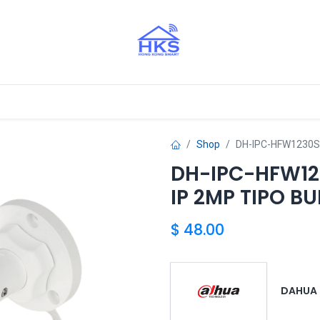
stros Aliados
Shop
DH-IPC-HFW1230S
DH-IPC-HFW1
IP 2MP TIPO BU
$
48.00
DAHUA