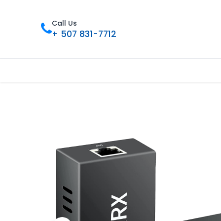
Call Us
+ 507 831-7712
Inicio
Tienda
Contáctenos
Nue