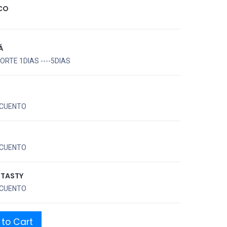
CO
Á
RTE 1DIAS ----5DIAS
CUENTO
CUENTO
UTASTY
CUENTO
to Cart