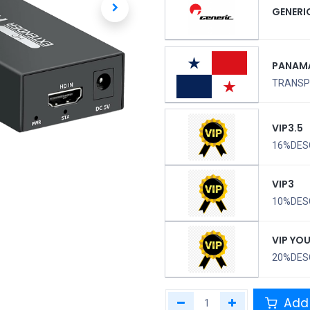
GENERI
PANAM
TRANSPO
VIP3.5
16%DES
VIP3
10%DES
VIP YO
20%DES
Add 