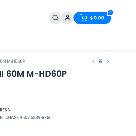
0
$
0.00
60M M-HD60P
I 60M M-HD60P
RESS
EL CHASE +507 6389-8866