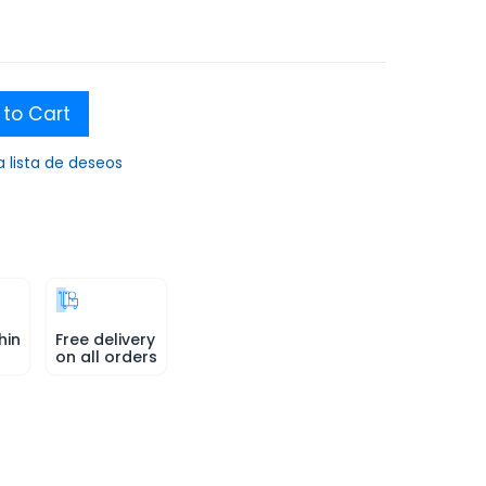
to Cart
a lista de deseos
hin
Free delivery
on all orders