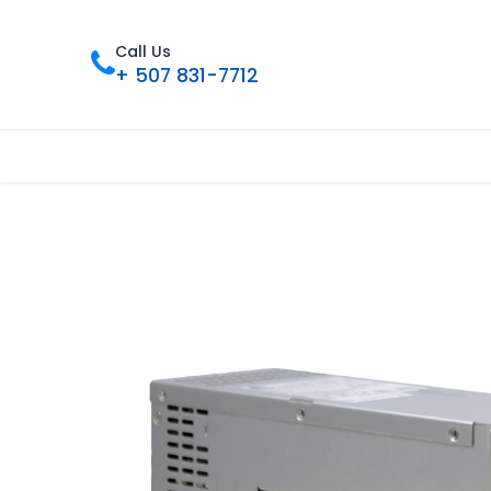
Call Us
+ 507 831-7712
Inicio
Tienda
Contáctenos
Nue